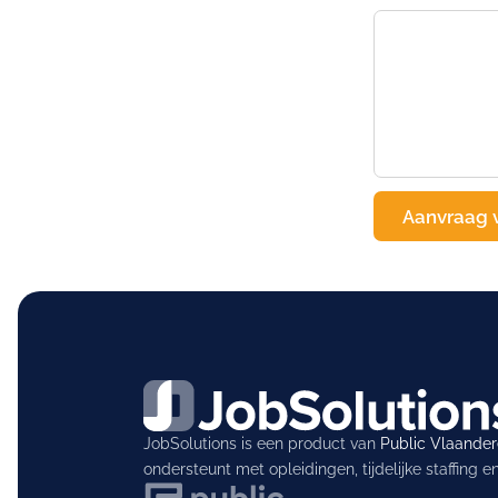
JobSolutions is een product van
Public Vlaande
ondersteunt met opleidingen, tijdelijke staffing 