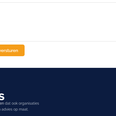
ren
dat ook organisaties
en advies op maat.