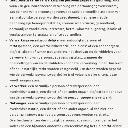
Geautomatiseerde verwerking van persoonsgegevens
(profiling): elke
vorm van geautomatiseerde verwerking van persoonsgegevens waarbij
aan de hand van persoonsgegevens bepaalde persoonlijke aspecten van
een natuurlijke persoon worden geëvalueerd, met name met de
bedoeling zijn beroepsprestaties, economische situatie, gezondheid,
persoonlijke voorkeuren, interesses, betrouwbaarheid, gedrag, locatie of
verplaatsingen te analyseren of te voorspellen;
Verwerkingsverantwoordelijke
: een natuurlijke persoon of
rechtspersoon, een overheidsinstantie, een dienst of een ander orgaan
die/dat, alleen of samen met anderen, het doel van en de middelen voor
de verwerking van persoonsgegevens vaststelt; wanneer de
doelstellingen van en de middelen voor deze verwerking in het Unierecht
of het lidstatelijke recht worden vastgesteld, kan daarin worden bepaald
wie de verwerkingsverantwoordelijke is of volgens welke criteria deze
wordt aangewezen;
Verwerker
: een natuurlijke persoon of rechtspersoon, een
overheidsinstantie, een dienst of een ander orgaan die/ dat ten behoeve
van de verwerkingsverantwoordelijke persoonsgegevens verwerkt;
Ontvanger
: een natuurlijke persoon of rechtspersoon, een
overheidsinstantie, een dienst of een ander orgaan, al dan niet een
derde, aan wie/waaraan de persoonsgegevens worden verstrekt.
Overheidsinstanties die mogelijk persoonsgegevens ontvangen in het
kader van een bijzonder onderzoek overeenkomstig het Unierecht of het