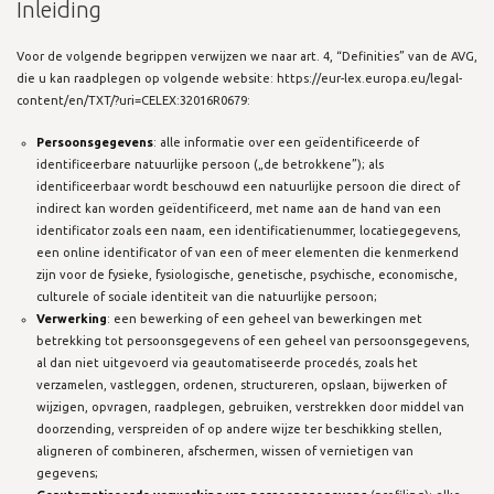
Inleiding
Voor de volgende begrippen verwijzen we naar art. 4, “Definities” van de AVG,
die u kan raadplegen op volgende website: https://eur-lex.europa.eu/legal-
content/en/TXT/?uri=CELEX:32016R0679:
Persoonsgegevens
: alle informatie over een geïdentificeerde of
identificeerbare natuurlijke persoon („de betrokkene”); als
identificeerbaar wordt beschouwd een natuurlijke persoon die direct of
indirect kan worden geïdentificeerd, met name aan de hand van een
identificator zoals een naam, een identificatienummer, locatiegegevens,
een online identificator of van een of meer elementen die kenmerkend
zijn voor de fysieke, fysiologische, genetische, psychische, economische,
culturele of sociale identiteit van die natuurlijke persoon;
Verwerking
: een bewerking of een geheel van bewerkingen met
betrekking tot persoonsgegevens of een geheel van persoonsgegevens,
al dan niet uitgevoerd via geautomatiseerde procedés, zoals het
verzamelen, vastleggen, ordenen, structureren, opslaan, bijwerken of
wijzigen, opvragen, raadplegen, gebruiken, verstrekken door middel van
doorzending, verspreiden of op andere wijze ter beschikking stellen,
aligneren of combineren, afschermen, wissen of vernietigen van
gegevens;