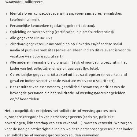
waarvoor u solliciteert:
Identiteit- en contactgegevens (naam, voornaam, adres, e-mailadres,
telefoonnummer);
Persoonlijke kenmerken (geslacht, geboortedatum);
Opleiding en werkervaring (certificaten, diploma’s, referenties);
Alle gegevens uit uw C.V.;
Zichtbare gegevens uit uw profielen op LinkedIn en/of andere social
media of publieke websites (enkel en alleen indien dit relevant is voor de
vacature waarvoor u solliciteert);
Alle andere informatie die u ons schriftelijk of mondeling bezorgt in het
kader van het sollicitatie- of wervingsproces (bv. foto);
Gerechtelijke gegevens: uittreksel uit het strafregister (in voorkomend
geval en indien vereist voor de vacature waarvoor u solliciteert);
Het resultaat van assessments, geschiktheidsexamens, notities van de
bevoegde personen die het sollicitatie- of wervingsproces begeleiden
en/of beoordelen...
Het is mogelijk dat er tijdens het sollicitatie- of wervingsproces toch
bijzondere categorieën van persoonsgegevens (zoals ras, politieke
opvattingen, lidmaatschap van een vakbond …) worden verwerkt. We zorgen
voor de nodige omzichtigheid indien we deze persoonsgegevens in het kader
van sollicitatie- of wervingsproces toch zouden verwerken.