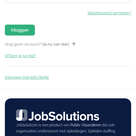
Wachtwoord vergeten?
Inloggen
Nog geen account?
Ga nu van start
Of ben je jurylid?
Inloggen met eID/ItsMe
JobSolutions is een product van
Public Vlaanderen
dat ook
organisaties ondersteunt met opleidingen, tijdelijke staffing