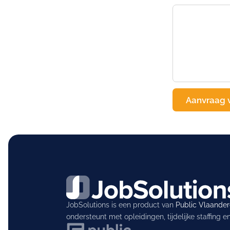
JobSolutions is een product van
Public Vlaande
ondersteunt met opleidingen, tijdelijke staffing 