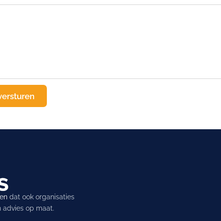
ren
dat ook organisaties
en advies op maat.