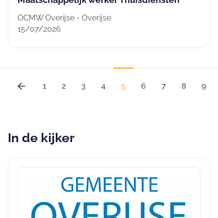
OCMW Overijse - Overijse
15/07/2026
arrow_back
1
2
3
4
5
6
7
8
9
In de kijker