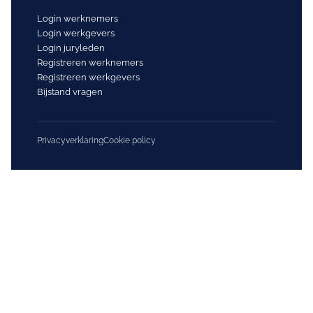
Login werknemers
Login werkgevers
Login juryleden
Registreren werknemers
Registreren werkgevers
Bijstand vragen
Privacyverklaring
Cookie policy