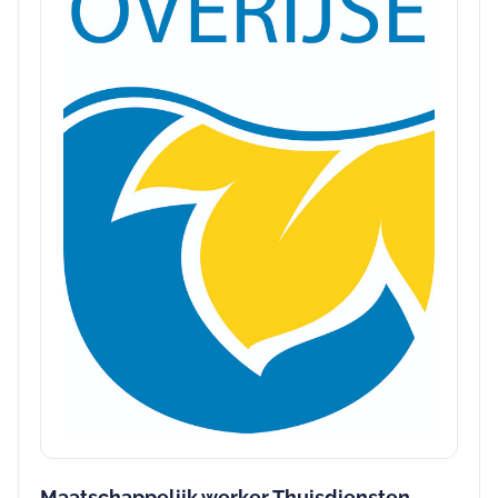
Maatschappelijk werker Thuisdiensten