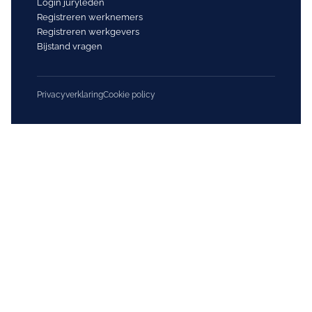
Login juryleden
Registreren werknemers
Registreren werkgevers
Bijstand vragen
Privacyverklaring
Cookie policy