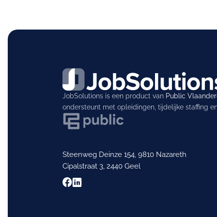
JobSolutions is een product van
Public Vlaande
ondersteunt met opleidingen, tijdelijke staffing 
Steenweg Deinze 154, 9810 Nazareth
Cipalstraat 3, 2440 Geel