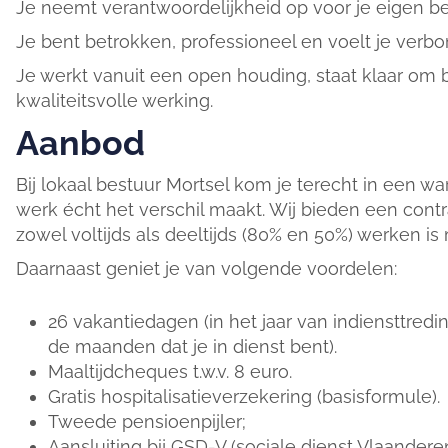
Je neemt verantwoordelijkheid op voor je eigen be
Je bent betrokken, professioneel en voelt je verb
Je werkt vanuit een open houding, staat klaar om bi
kwaliteitsvolle werking.
Aanbod
Bij lokaal bestuur Mortsel kom je terecht in een wa
werk écht het verschil maakt. Wij bieden een cont
zowel voltijds als deeltijds (80% en 50%) werken is 
Daarnaast geniet je van volgende voordelen:
26 vakantiedagen (in het jaar van indiensttre
de maanden dat je in dienst bent).
Maaltijdcheques t.w.v. 8 euro.
Gratis hospitalisatieverzekering (basisformule).
Tweede pensioenpijler;
Aansluiting bij GSD-V (sociale dienst Vlaandere