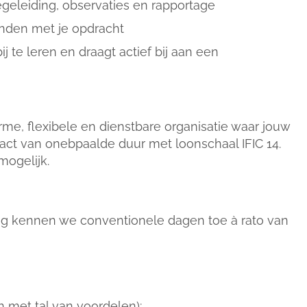
geleiding, observaties en rapportage
onden met je opdracht
j te leren en draagt actief bij aan een
rme, flexibele en dienstbare organisatie waar jouw
ract van onebpaalde duur met loonschaal IFIC 14.
mogelijk.
ding kennen we conventionele dagen toe à rato van
n met tal van voordelen);