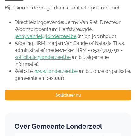
Bij bijkomende vragen kan u contact opnemen met:
Direct leidinggevende: Jenny Van Riet, Directeur
Woonzorgcentrum Herfstvreugde,
jenny.vanriet@londerzeel.be
(m.b.t. jobinhoud)
Afdeling HRM: Marjan Van Sande of Natasja Thys,
administratief medewerker HRM - 052/31.97.92 -
sollicitatie@londerzeel.be
(m.b.t. algemene
informatie)
Website:
www.londerzeel.be
(m.b.t. onze organisatie,
gemeente en bestuur)
Solliciteer nu
Over Gemeente Londerzeel