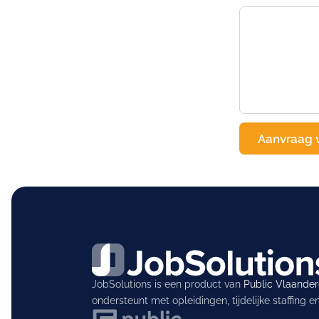
JobSolutions is een product van
Public Vlaande
ondersteunt met opleidingen, tijdelijke staffing 