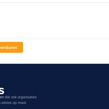
ren
dat ook organisaties
en advies op maat.