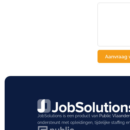
JobSolutions is een product van
Public Vlaande
ondersteunt met opleidingen, tijdelijke staffing 