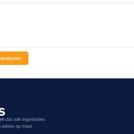
ren
dat ook organisaties
en advies op maat.