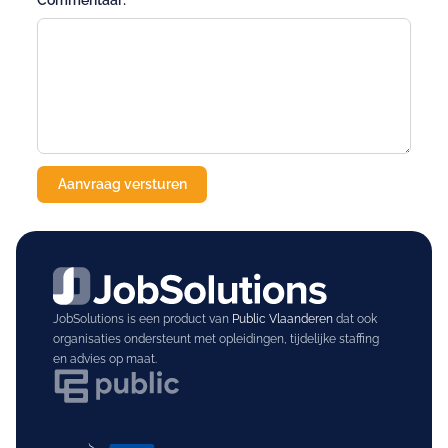
Commentaar:
JobSolutions is een product van
Public Vlaanderen
dat ook
organisaties ondersteunt met opleidingen, tijdelijke staffing
en advies op maat.