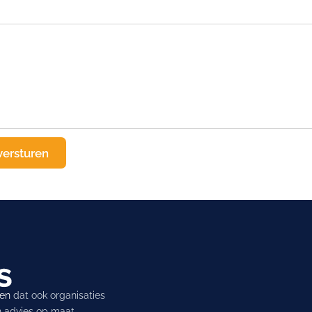
ren
dat ook organisaties
en advies op maat.