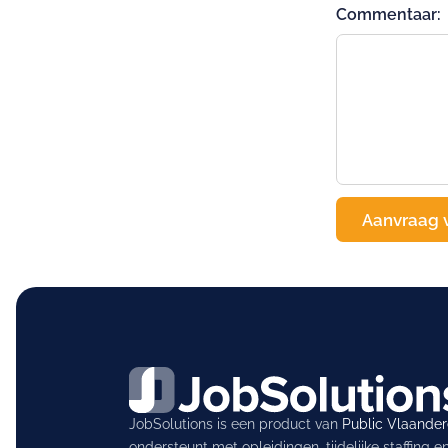
Commentaar:
JobSolutions is een product van
Public Vlaande
ondersteunt met opleidingen, tijdelijke staffing 