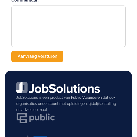
Commentaar:
JobSolutions is een product van
Public Vlaanderen
dat ook
organisaties ondersteunt met opleidingen, tijdelijke staffing
en advies op maat.