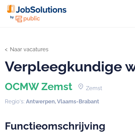
Naar vacatures
Verpleegkundige 
OCMW Zemst
location_on
Zemst
Regio's:
Antwerpen, Vlaams-Brabant
Functieomschrijving