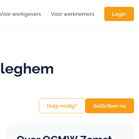
Voor werkgevers
Voor werknemers
Login
eleghem
Hulp nodig?
Solliciteer nu