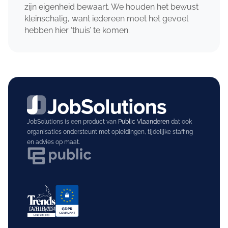
zijn eigenheid bewaart. We houden het bewust
kleinschalig, want iedereen moet het gevoel
hebben hier ‘thuis’ te komen.
JobSolutions is een product van
Public Vlaanderen
dat ook
organisaties ondersteunt met opleidingen, tijdelijke staffing
en advies op maat.