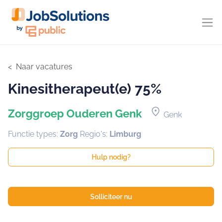
Naar vacatures
Kinesitherapeut(e) 75%
location_on
Zorggroep Ouderen Genk
Genk
Functie types:
Zorg
Regio's:
Limburg
Hulp nodig?
Solliciteer nu