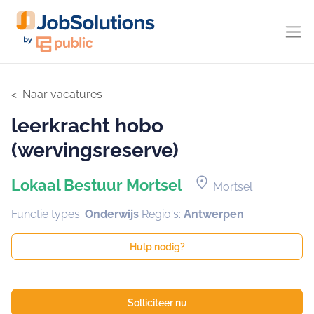
Naar vacatures
leerkracht hobo
(wervingsreserve)
location_on
Lokaal Bestuur Mortsel
Mortsel
Functie types:
Onderwijs
Regio's:
Antwerpen
Hulp nodig?
Solliciteer nu