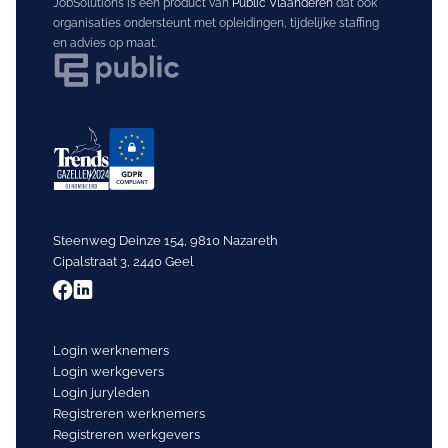
JobSolutions is een product van
Public Vlaanderen
dat ook
organisaties ondersteunt met opleidingen, tijdelijke staffing
en advies op maat.
Steenweg Deinze 154, 9810 Nazareth
Cipalstraat 3, 2440 Geel
Login werknemers
Login werkgevers
Login juryleden
Registreren werknemers
Registreren werkgevers