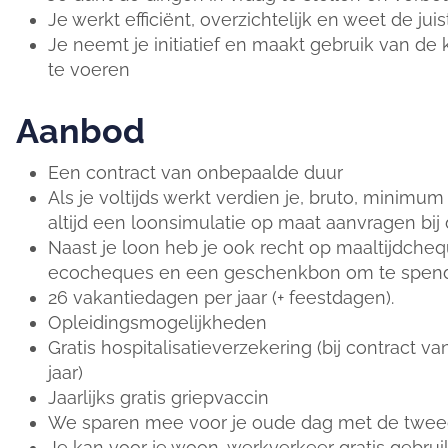
Je werkt efficiënt, overzichtelijk en weet de juist
Je neemt je initiatief en maakt gebruik van de k
te voeren
Aanbod
Een contract van onbepaalde duur
Als je voltijds werkt verdien je, bruto, minimum €
altijd een loonsimulatie op maat aanvragen bij 
Naast je loon heb je ook recht op maaltijdchequ
ecocheques en een geschenkbon om te spender
26 vakantiedagen per jaar (+ feestdagen).
Opleidingsmogelijkheden
Gratis hospitalisatieverzekering (bij contract 
jaar)
Jaarlijks gratis griepvaccin
We sparen mee voor je oude dag met de tweed
Je kan voor je woon-werkverkeer gratis gebru