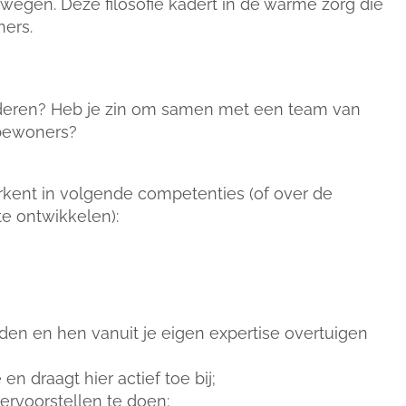
egen. Deze filosofie kadert in de warme zorg die
ners.
uderen? Heb je zin om samen met een team van
 bewoners?
rkent in volgende competenties (of over de
te ontwikkelen):
den en hen vanuit je eigen expertise overtuigen
 draagt hier actief toe bij;
tervoorstellen te doen;