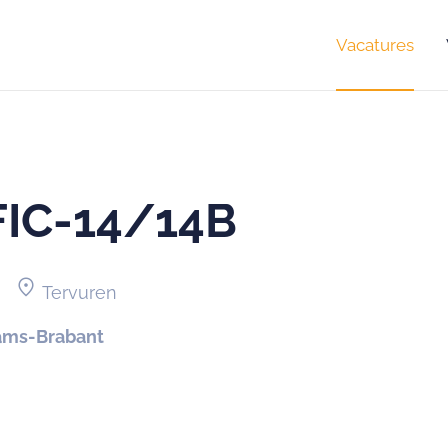
Vacatures
FIC-14/14B
location_on
Tervuren
ams-Brabant