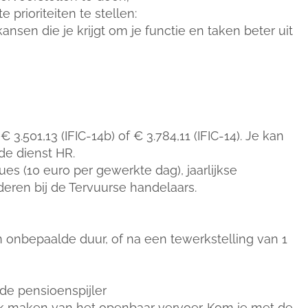
e prioriteiten te stellen:
ansen die je krijgt om je functie en taken beter uit
 3.501,13 (IFIC-14b) of € 3.784,11 (IFIC-14). Je kan
de dienst HR.
es (10 euro per gewerkte dag), jaarlijkse
en bij de Tervuurse handelaars.
van onbepaalde duur, of na een tewerkstelling van 1
e pensioenspijler
ik maken van het openbaar vervoer. Kom je met de