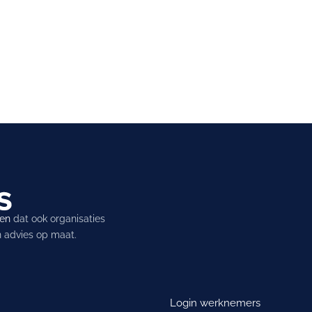
ren
dat ook organisaties
en advies op maat.
Login werknemers