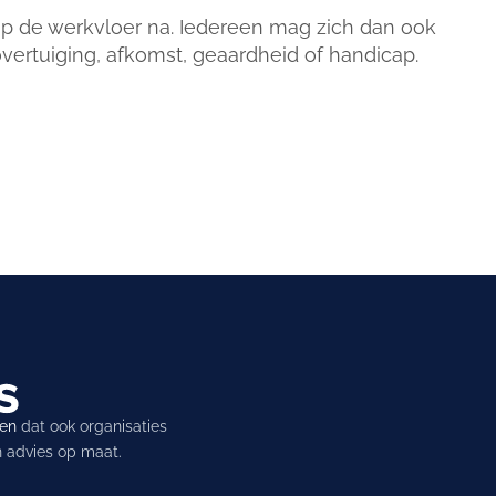
 op de werkvloer na. Iedereen mag zich dan ook
overtuiging, afkomst, geaardheid of handicap.
ren
dat ook organisaties
en advies op maat.