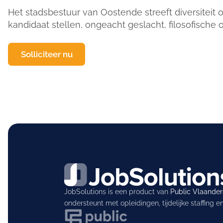
Het stadsbestuur van Oostende streeft diversiteit
kandidaat stellen, ongeacht geslacht, filosofische 
Solliciteer nu
JobSolutions is een product van
Public Vlaande
ondersteunt met opleidingen, tijdelijke staffing 