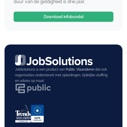
duur van de geldigheid is drie jaar.
Download infobundel
JobSolutions is een product van
Public Vlaanderen
dat ook
organisaties ondersteunt met opleidingen, tijdelijke staffing
en advies op maat.