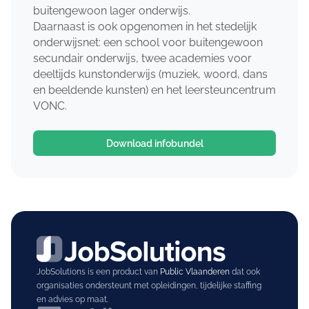
buitengewoon lager onderwijs.
Daarnaast is ook opgenomen in het stedelijk
onderwijsnet: een school voor buitengewoon
secundair onderwijs, twee academies voor
deeltijds kunstonderwijs (muziek, woord, dans
en beeldende kunsten) en het leersteuncentrum
VONC.
Download infobundel
JobSolutions is een product van
Public Vlaanderen
dat ook
organisaties ondersteunt met opleidingen, tijdelijke staffing
en advies op maat.