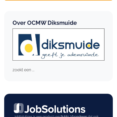
Over OCMW Diksmuide
zoekt een ...
JobSolutions is een product van
Public Vlaanderen
dat ook