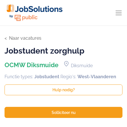
Naar vacatures
Jobstudent zorghulp
location_on
OCMW Diksmuide
Diksmuide
Functie types:
Jobstudent
Regio's:
West-Vlaanderen
Hulp nodig?
Solliciteer nu