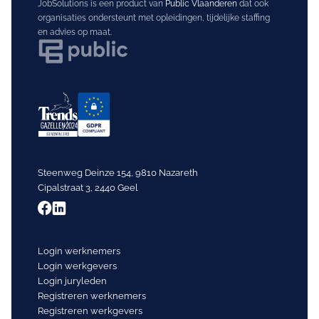
JobSolutions is een product van
Public Vlaanderen
dat ook
organisaties ondersteunt met opleidingen, tijdelijke staffing
en advies op maat.
Steenweg Deinze 154, 9810 Nazareth
Cipalstraat 3, 2440 Geel
Login werknemers
Login werkgevers
Login juryleden
Registreren werknemers
Registreren werkgevers