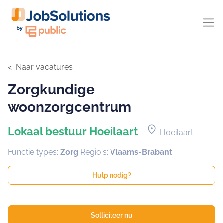
Naar vacatures
Zorgkundige
woonzorgcentrum
location_on
Lokaal bestuur Hoeilaart
Hoeilaart
Functie types:
Zorg
Regio's:
Vlaams-Brabant
Hulp nodig?
Solliciteer nu