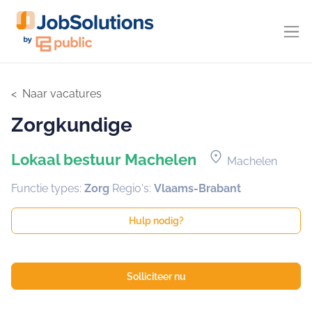
Naar vacatures
Zorgkundige
location_on
Lokaal bestuur Machelen
Machelen
Functie types:
Zorg
Regio's:
Vlaams-Brabant
Hulp nodig?
Solliciteer nu