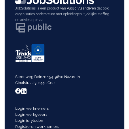
JobSolutions is een product van
Public Vlaanderen
dat ook
organisaties ondersteunt met opleidingen, tijdelijke staffing
en advies op maat.
Steenweg Deinze 154, 9810 Nazareth
Cipalstraat 3, 2440 Geel
Login werknemers
Login werkgevers
Login juryleden
Registreren werknemers