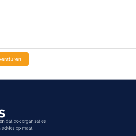
ren
dat ook organisaties
en advies op maat.