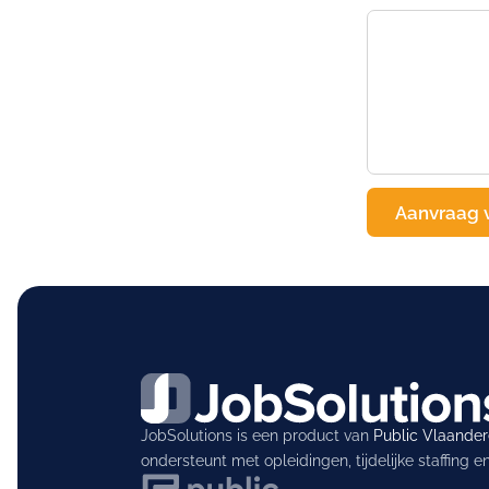
JobSolutions is een product van
Public Vlaande
ondersteunt met opleidingen, tijdelijke staffing 