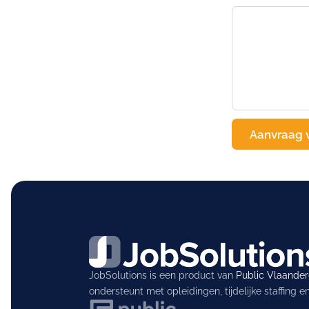
JobSolutions is een product van
Public Vlaande
ondersteunt met opleidingen, tijdelijke staffing 