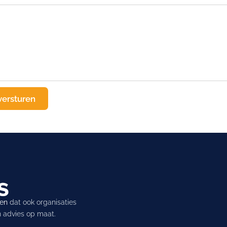
ren
dat ook organisaties
en advies op maat.