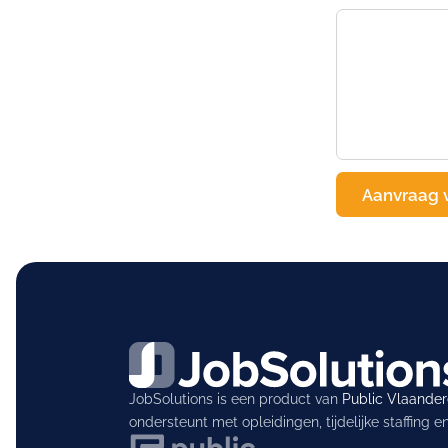
JobSolutions is een product van
Public Vlaande
ondersteunt met opleidingen, tijdelijke staffing 