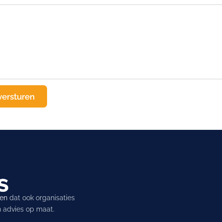
ren
dat ook organisaties
en advies op maat.