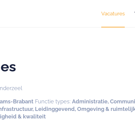
Vacatures
ies
nderzeel
aams-Brabant
Functie types:
Administratie, Communic
nfrastructuur, Leidinggevend, Omgeving & ruimtelij
gheid & kwaliteit