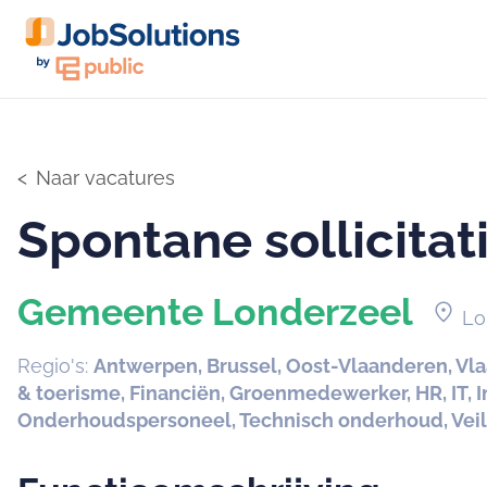
Naar vacatures
Spontane sollicitat
Gemeente Londerzeel
location_on
Lo
Regio's:
Antwerpen, Brussel, Oost-Vlaanderen, Vl
& toerisme, Financiën, Groenmedewerker, HR, IT, I
Onderhoudspersoneel, Technisch onderhoud, Veili