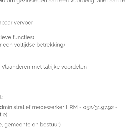
eid om gezinsleden aan een voordelig tarief aan te
nbaar vervoer
ieve functies)
 een voltijdse betrekking)
t Vlaanderen met talrijke voordelen
:
administratief medewerker HRM - 052/31.97.92 -
ie)
ie, gemeente en bestuur)