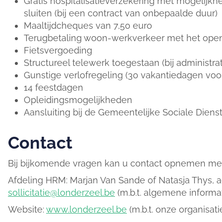
Gratis hospitalisatieverzekering met mogelijkh
sluiten (bij een contract van onbepaalde duur)
Maaltijdcheques van 7,50 euro
Terugbetaling woon-werkverkeer met het ope
Fietsvergoeding
Structureel telewerk toegestaan (bij administrat
Gunstige verlofregeling (30 vakantiedagen voor
14 feestdagen
Opleidingsmogelijkheden
Aansluiting bij de Gemeentelijke Sociale Diens
Contact
Bij bijkomende vragen kan u contact opnemen met
Afdeling HRM: Marjan Van Sande of Natasja Thys, 
sollicitatie@londerzeel.be
(m.b.t. algemene informat
Website:
www.londerzeel.be
(m.b.t. onze organisat