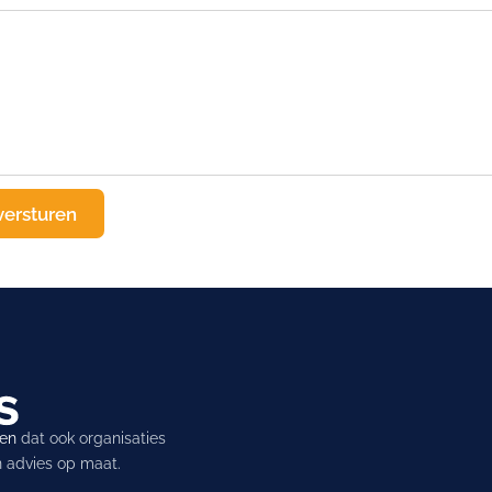
ren
dat ook organisaties
en advies op maat.