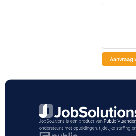
JobSolutions is een product van
Public Vlaande
ondersteunt met opleidingen, tijdelijke staffing 