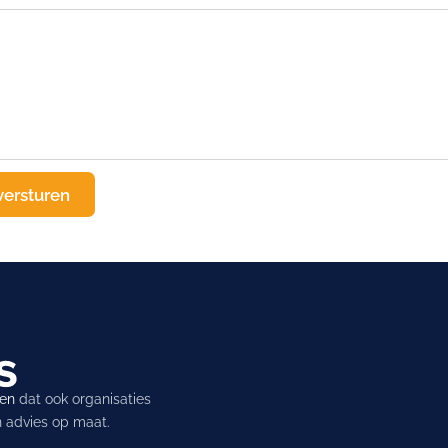
ren
dat ook organisaties
en advies op maat.