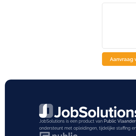
JobSolutions is een product van
Public Vlaande
ondersteunt met opleidingen, tijdelijke staffing 