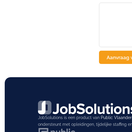
JobSolutions is een product van
Public Vlaande
ondersteunt met opleidingen, tijdelijke staffing 