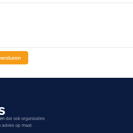
ren
dat ook organisaties
en advies op maat.