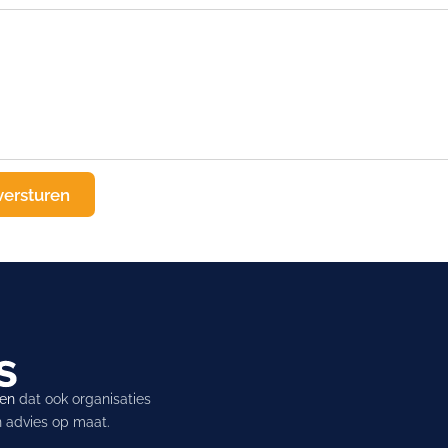
ren
dat ook organisaties
en advies op maat.