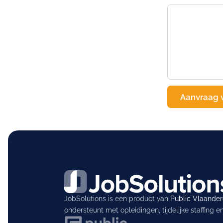
JobSolutions is een product van
Public Vlaande
ondersteunt met opleidingen, tijdelijke staffing 