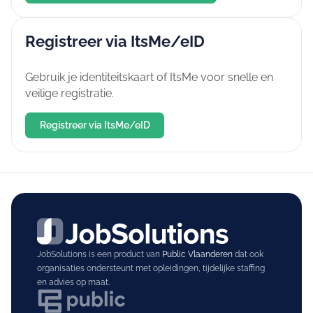
Registreer via ItsMe/eID
Gebruik je identiteitskaart of ItsMe voor snelle en
veilige registratie.
Registreer via ItsMe/eID
JobSolutions is een product van
Public Vlaanderen
dat ook
organisaties ondersteunt met opleidingen, tijdelijke staffing
en advies op maat.