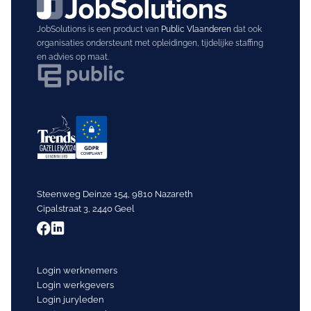
JobSolutions is een product van
Public Vlaanderen
dat ook
organisaties ondersteunt met opleidingen, tijdelijke staffing
en advies op maat.
Steenweg Deinze 154, 9810 Nazareth
Cipalstraat 3, 2440 Geel
Login werknemers
Login werkgevers
Login juryleden