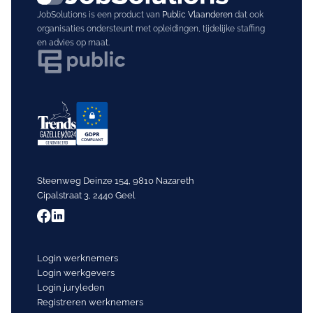
JobSolutions is een product van
Public Vlaanderen
dat ook
organisaties ondersteunt met opleidingen, tijdelijke staffing
en advies op maat.
Steenweg Deinze 154, 9810 Nazareth
Cipalstraat 3, 2440 Geel
Login werknemers
Login werkgevers
Login juryleden
Registreren werknemers