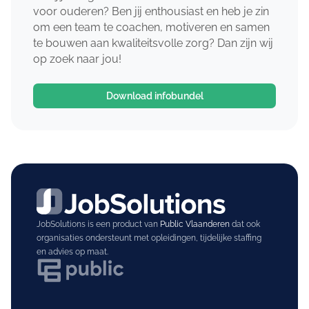
voor ouderen? Ben jij enthousiast en heb je zin
om een team te coachen, motiveren en samen
te bouwen aan kwaliteitsvolle zorg? Dan zijn wij
op zoek naar jou!
Download infobundel
JobSolutions is een product van
Public Vlaanderen
dat ook
organisaties ondersteunt met opleidingen, tijdelijke staffing
en advies op maat.