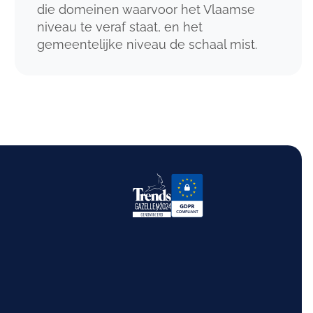
die domeinen waarvoor het Vlaamse
niveau te veraf staat, en het
gemeentelijke niveau de schaal mist.