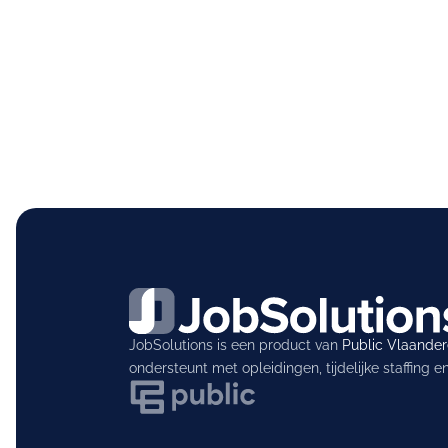
JobSolutions is een product van
Public Vlaande
ondersteunt met opleidingen, tijdelijke staffing 