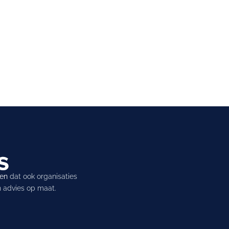
ren
dat ook organisaties
en advies op maat.