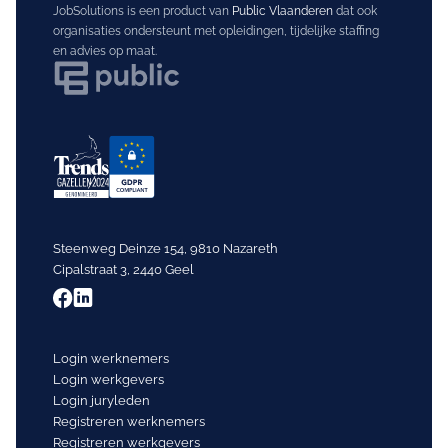
JobSolutions is een product van
Public Vlaanderen
dat ook
organisaties ondersteunt met opleidingen, tijdelijke staffing
en advies op maat.
Steenweg Deinze 154, 9810 Nazareth
Cipalstraat 3, 2440 Geel
Login werknemers
Login werkgevers
Login juryleden
Registreren werknemers
Registreren werkgevers