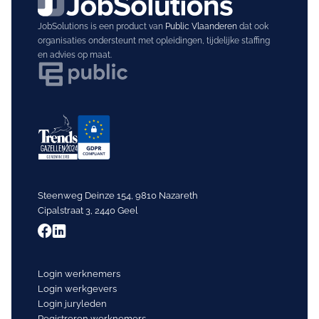
JobSolutions is een product van
Public Vlaanderen
dat ook
organisaties ondersteunt met opleidingen, tijdelijke staffing
en advies op maat.
Steenweg Deinze 154, 9810 Nazareth
Cipalstraat 3, 2440 Geel
Login werknemers
Login werkgevers
Login juryleden
Registreren werknemers