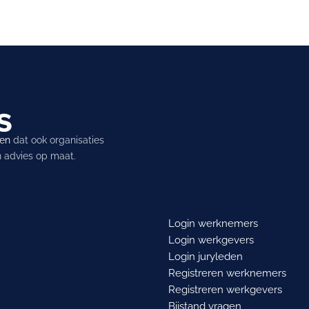
ren
dat ook organisaties
en advies op maat.
Login werknemers
Login werkgevers
Login juryleden
Registreren werknemers
Registreren werkgevers
Bijstand vragen