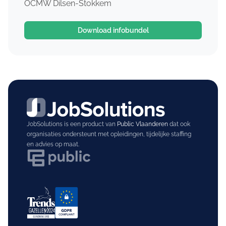
OCMW Dilsen-Stokkem
Download infobundel
JobSolutions is een product van
Public Vlaanderen
dat ook
organisaties ondersteunt met opleidingen, tijdelijke staffing
en advies op maat.