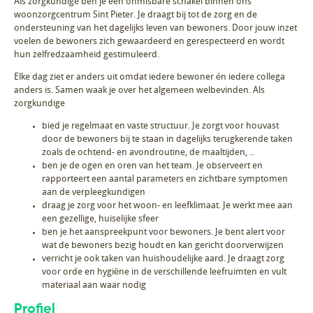
Als zorgkundige ben je een onmisbare schakel binnen ons
woonzorgcentrum Sint Pieter. Je draagt bij tot de zorg en de
ondersteuning van het dagelijks leven van bewoners. Door jouw inzet
voelen de bewoners zich gewaardeerd en gerespecteerd en wordt
hun zelfredzaamheid gestimuleerd.
Elke dag ziet er anders uit omdat iedere bewoner én iedere collega
anders is. Samen waak je over het algemeen welbevinden. Als
zorgkundige
bied je regelmaat en vaste structuur. Je zorgt voor houvast
door de bewoners bij te staan in dagelijks terugkerende taken
zoals de ochtend- en avondroutine, de maaltijden, ..
ben je de ogen en oren van het team. Je observeert en
rapporteert een aantal parameters en zichtbare symptomen
aan de verpleegkundigen
draag je zorg voor het woon- en leefklimaat. Je werkt mee aan
een gezellige, huiselijke sfeer
ben je het aanspreekpunt voor bewoners. Je bent alert voor
wat de bewoners bezig houdt en kan gericht doorverwijzen
verricht je ook taken van huishoudelijke aard. Je draagt zorg
voor orde en hygiëne in de verschillende leefruimten en vult
materiaal aan waar nodig
Profiel