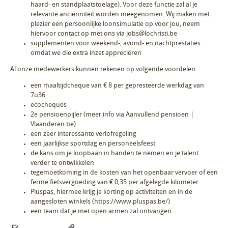
haard- en standplaatstoelage). Voor deze functie zal al je
relevante anciënniteit worden meegenomen. Wij maken met
plezier een persoonlijke loonsimulatie op voor jou, neem
hiervoor contact op met ons via jobs@lochristi.be
supplementen voor weekend-, avond- en nachtprestaties
omdat we die extra inzet appreciëren
Al onze medewerkers kunnen rekenen op volgende voordelen
een maaltijdcheque van € 8 per gepresteerde werkdag van
7u36
ecocheques
2e pensioenpijler (meer info via Aanvullend pensioen |
Vlaanderen.be)
een zeer interessante verlofregeling
een jaarlijkse sportdag en personeelsfeest
de kans om je loopbaan in handen te nemen en je talent
verder te ontwikkelen
tegemoetkoming in de kosten van het openbaar vervoer of een
ferme fietsvergoeding van € 0,35 per afgelegde kilometer
Pluspas, hiermee krijg je korting op activiteiten en in de
aangesloten winkels (https://www.pluspas.be/)
een team dat je met open armen zal ontvangen