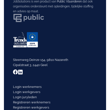
JobSolutions is een product van
Public Vlaanderen
dat ook
organisaties ondersteunt met opleidingen, tijdelijke staffing
en advies op maat.
Steenweg Deinze 154, 9810 Nazareth
Cipalstraat 3, 2440 Geel
Login werknemers
Login werkgevers
Login juryleden
Registreren werknemers
Registreren werkgevers