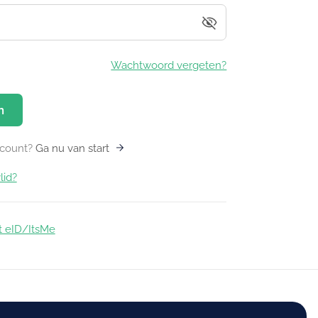
visibility_off
Wachtwoord vergeten?
n
count?
Ga nu van start
lid?
t eID/ItsMe