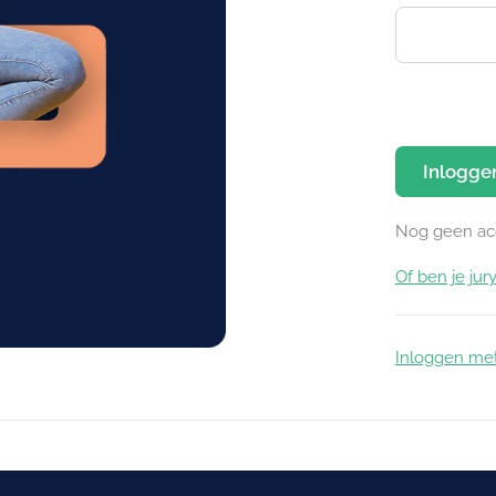
Inlogge
Nog geen ac
Of ben je jury
Inloggen me