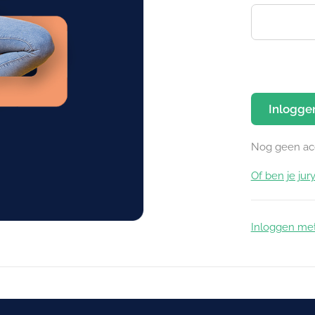
Inlogge
Nog geen ac
Of ben je jury
Inloggen me