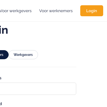
Voor werkgevers
Voor werknemers
Login
in
rs
Werkgevers
s
d