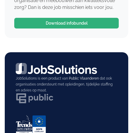
organisatie en meebouwen aan kwaliteitsvolle
zorg? Dan is deze job misschien iets voor jou.
Download infobundel
JobSolutions is een product van
Public Vlaanderen
dat ook
organisaties ondersteunt met opleidingen, tijdelijke staffing
en advies op maat.