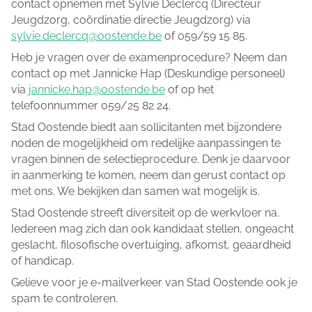
contact opnemen met Sylvie Declercq (Directeur
Jeugdzorg, coördinatie directie Jeugdzorg) via
sylvie.declercq@oostende.be
of 059/59 15 85.
Heb je vragen over de examenprocedure? Neem dan
contact op met Jannicke Hap (Deskundige personeel)
via
jannicke.hap@oostende.be
of op het
telefoonnummer 059/25 82 24.
Stad Oostende biedt aan sollicitanten met bijzondere
noden de mogelijkheid om redelijke aanpassingen te
vragen binnen de selectieprocedure. Denk je daarvoor
in aanmerking te komen, neem dan gerust contact op
met ons. We bekijken dan samen wat mogelijk is.
Stad Oostende streeft diversiteit op de werkvloer na.
Iedereen mag zich dan ook kandidaat stellen, ongeacht
geslacht, filosofische overtuiging, afkomst, geaardheid
of handicap.
Gelieve voor je e-mailverkeer van Stad Oostende ook je
spam te controleren.