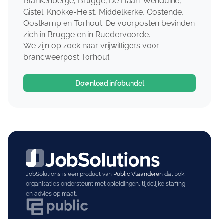
Blankenberge, Brugge, De Haan-Wenduine,
Gistel, Knokke-Heist, Middelkerke, Oostende,
Oostkamp en Torhout. De voorposten bevinden
zich in Brugge en in Ruddervoorde.
We zijn op zoek naar vrijwilligers voor
brandweerpost Torhout.
Download infobundel
JobSolutions is een product van
Public Vlaanderen
dat ook
organisaties ondersteunt met opleidingen, tijdelijke staffing
en advies op maat.