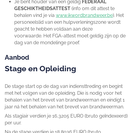
Je bent houder van een geldig
FEDERAAL
GESCHIKTHEIDSATTEST
(info om dit attest te
behalen vind je via
www.ikwordbrandweer.be
). Het
personeelslid van een hulpverleningszone wordt
geacht te hebben voldaan aan deze
voorwaarde. Het FGA-attest moet geldig zijn op de
dag van de mondelinge proef.
Aanbod
Stage en Opleiding
De stage start op de dag van indiensttreding en begint
met het volgen van de opleiding. Die is nodig voor het
behalen van het brevet van brandweerman en eindigt 1
jaar ná het behalen van het brevet van brandweerman.
Als stagiair verdien je 16,3205 EURO (bruto geïndexeerd)
per uur.
Na de stage verdien je 18,8036 EURO (bruto