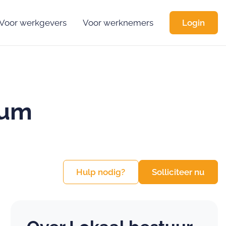
Voor werkgevers
Voor werknemers
Login
rum
Hulp nodig?
Solliciteer nu