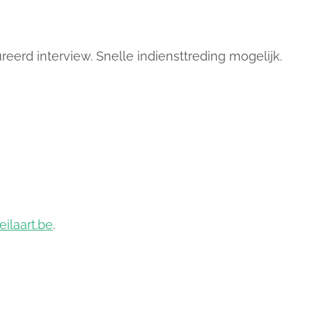
erd interview. Snelle indiensttreding mogelijk.
ilaart.be
.