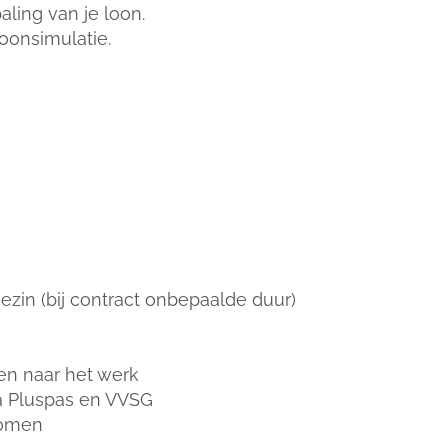
ling van je loon.
oonsimulatie.
gezin (bij contract onbepaalde duur)
en naar het werk
ia Pluspas en VVSG
nomen