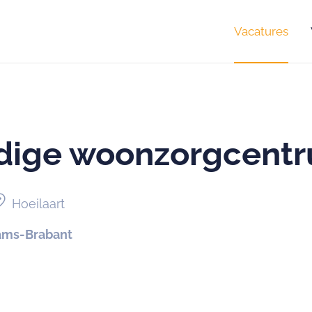
Vacatures
dige woonzorgcent
ion_on
Hoeilaart
ams-Brabant