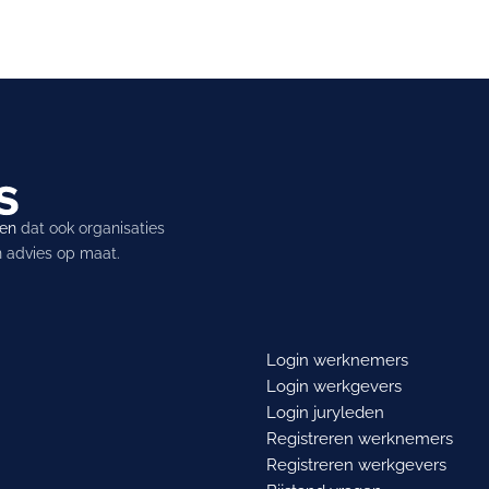
ren
dat ook organisaties
en advies op maat.
Login werknemers
Login werkgevers
Login juryleden
Registreren werknemers
Registreren werkgevers